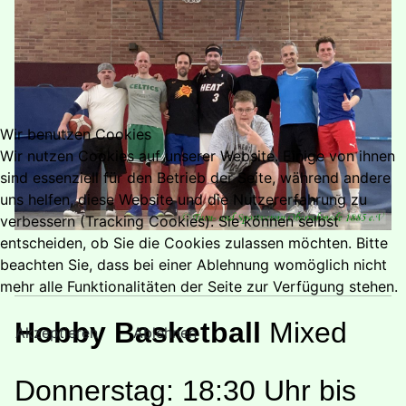
Wir benutzen Cookies
Wir nutzen Cookies auf unserer Website. Einige von ihnen
sind essenziell für den Betrieb der Seite, während andere
uns helfen, diese Website und die Nutzererfahrung zu
verbessern (Tracking Cookies). Sie können selbst
entscheiden, ob Sie die Cookies zulassen möchten. Bitte
beachten Sie, dass bei einer Ablehnung womöglich nicht
mehr alle Funktionalitäten der Seite zur Verfügung stehen.
Hobby Basketball
Mixed
Akzeptieren
Ablehnen
Donnerstag: 18:30 Uhr bis