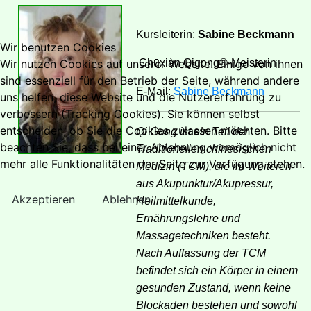
Kursleiterin:
Sabine Beckmann
Wir benutzen Cookies
Chūxiàn Qigong®-Meisterin
Wir nutzen Cookies auf unserer Website. Einige von ihnen
sind essenziell für den Betrieb der Seite, während andere
E-Mail:
Sabine Beckmann
uns helfen, diese Website und die Nutzererfahrung zu
verbessern (Tracking Cookies). Sie können selbst
entscheiden, ob Sie die Cookies zulassen möchten. Bitte
Qi Gong ist ein Teil der
beachten Sie, dass bei einer Ablehnung womöglich nicht
Traditionellen chinesischen
mehr alle Funktionalitäten der Seite zur Verfügung stehen.
Medizin (TCM), die im Weiteren
aus Akupunktur/Akupressur,
Akzeptieren
Ablehnen
Heilmittelkunde,
Ernährungslehre und
Massagetechniken besteht.
Nach Auffassung der TCM
befindet sich ein Körper in einem
gesunden Zustand, wenn keine
Blockaden bestehen und sowohl