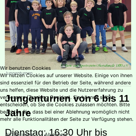
Wir benutzen Cookies
Jungenturnen
Wir nutzen Cookies auf unserer Website. Einige von ihnen
sind essenziell für den Betrieb der Seite, während andere
uns helfen, diese Website und die Nutzererfahrung zu
Jungenturnen von 6 bis 11
verbessern (Tracking Cookies). Sie können selbst
entscheiden, ob Sie die Cookies zulassen möchten. Bitte
Jahre
beachten Sie, dass bei einer Ablehnung womöglich nicht
mehr alle Funktionalitäten der Seite zur Verfügung stehen.
Dienstag: 16:30 Uhr bis
Akzeptieren
Ablehnen