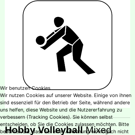
Wir benutzen Cookies
Wir nutzen Cookies auf unserer Website. Einige von ihnen
sind essenziell für den Betrieb der Seite, während andere
uns helfen, diese Website und die Nutzererfahrung zu
verbessern (Tracking Cookies). Sie können selbst
entscheiden, ob Sie die Cookies zulassen möchten. Bitte
Hobby Volleyball
Mixed
beachten Sie, dass bei einer Ablehnung womöglich nicht